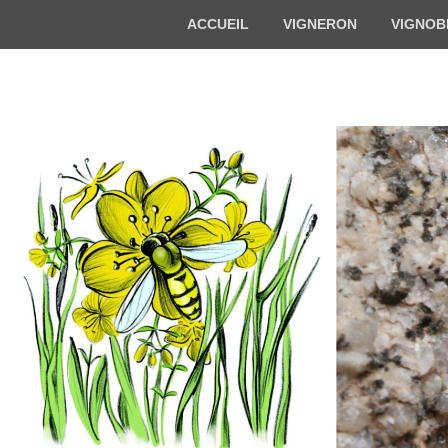
Menu
ACCUEIL
VIGNERON
VIGNOB
du
haut
Florian BECK-
Vigneron bio en Alsace