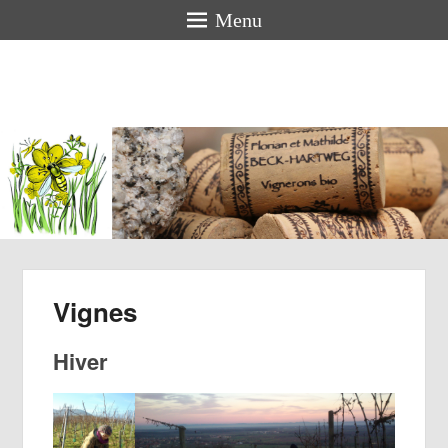
Menu
Florian
BECK-
HARTWEG
Vigneron bio en Alsace
Vignes
Hiver