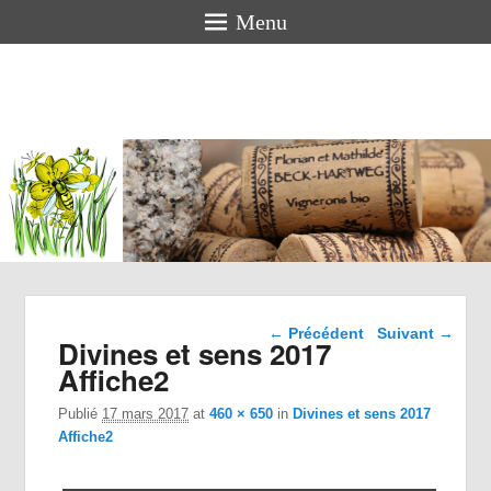
Menu
Florian
BECK-
HARTWEG
Vigneron bio en Alsace
Navigation dans les
← Précédent
Suivant →
Divines et sens 2017
images
Affiche2
Publié
17 mars 2017
at
460 × 650
in
Divines et sens 2017
Affiche2