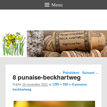
Menu
Florian
BECK-
HARTWEG
Vigneron bio en Alsace
Navigation dans les
← Précédent
Suivant →
8 punaise-beckhartweg
images
Publié
16 novembre 2021
at
1395 × 930
in
8 punaise-
beckhartweg