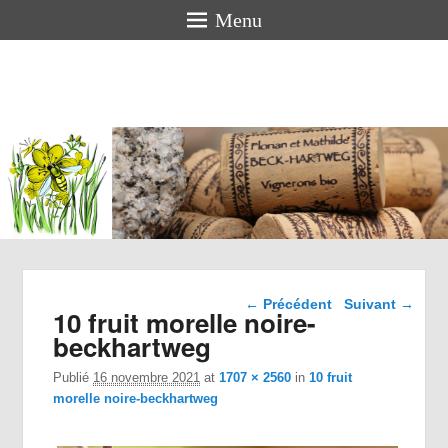
Menu
Florian
BECK-
HARTWEG
Vigneron bio en Alsace
Navigation dans les
← Précédent
Suivant →
10 fruit morelle noire-
images
beckhartweg
Publié
16 novembre 2021
at
1707 × 2560
in
10 fruit
morelle noire-beckhartweg