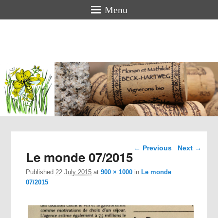
Menu
Florian &
Mathilde
BECK-
HARTWEG
Organic winemakers in Alsace
Image navigation
← Previous
Next →
Le monde 07/2015
Published
22 July 2015
at
900 × 1000
in
Le monde
07/2015