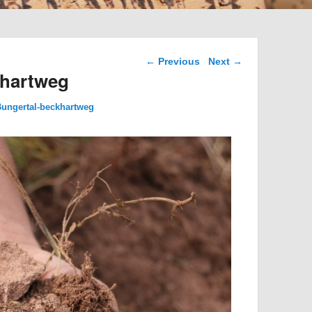
Image navigation
← Previous
Next →
khartweg
Bungertal-beckhartweg