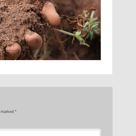
re marked
*