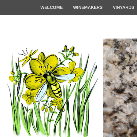
Top
WELCOME
WINEMAKERS
VINYARDS
Menu
Florian & Math
Organic winemakers in Alsace