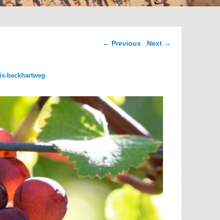
Image navigation
← Previous
Next →
ris-beckhartweg