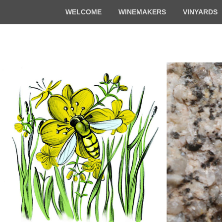
Top
WELCOME
WINEMAKERS
VINYARDS
Menu
Florian & Math
Organic winemakers in Alsace