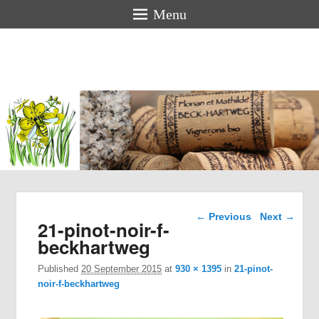
Menu
Florian &
Mathilde
BECK-
HARTWEG
Organic winemakers in Alsace
Image navigation
← Previous
Next →
21-pinot-noir-f-
beckhartweg
Published
20 September 2015
at
930 × 1395
in
21-pinot-
noir-f-beckhartweg