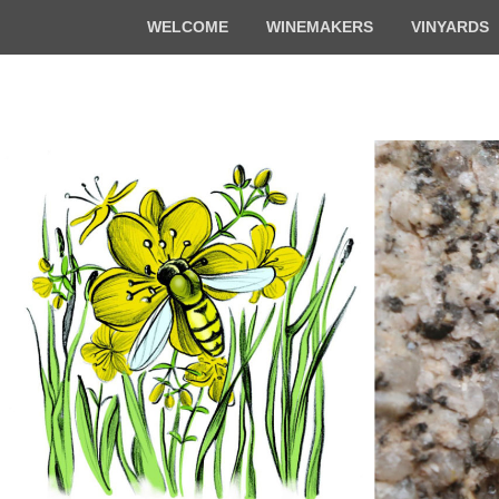
Top
WELCOME
WINEMAKERS
VINYARDS
Menu
Florian & Math
Organic winemakers in Alsace