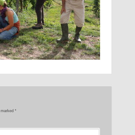
re marked
*