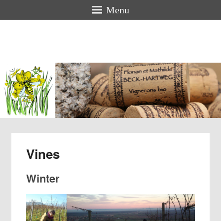
Menu
Florian &
Mathilde
BECK-
HARTWEG
Organic winemakers in Alsace
Vines
Winter