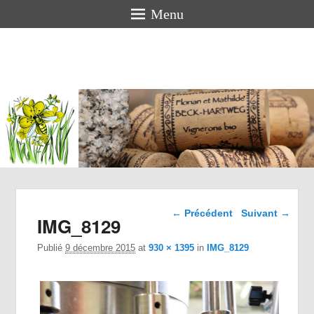
Menu
Florian
BECK-
HARTWEG
Vigneron bio en Alsace
Navigation dans les
← Précédent
Suivant →
IMG_8129
images
Publié
9 décembre 2015
at
930 × 1395
in
IMG_8129