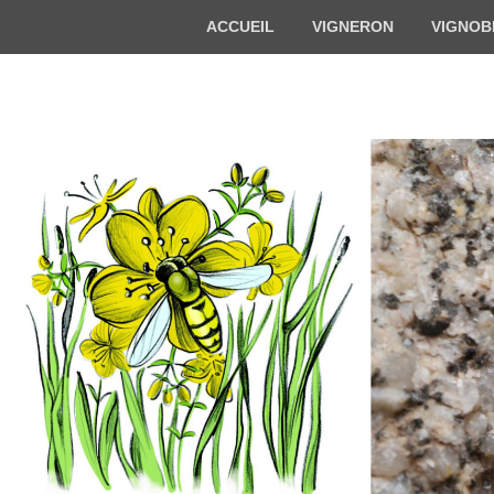
Menu
ACCUEIL
VIGNERON
VIGNOB
du
haut
Florian BECK-
Vigneron bio en Alsace