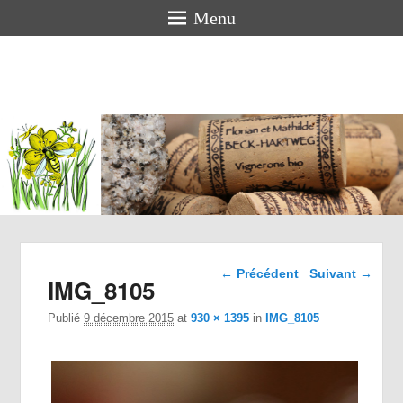
Menu
Florian
BECK-
HARTWEG
Vigneron bio en Alsace
Navigation dans les
← Précédent
Suivant →
IMG_8105
images
Publié
9 décembre 2015
at
930 × 1395
in
IMG_8105