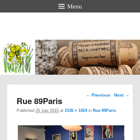
Menu
Florian &
Mathilde
BECK-
HARTWEG
Organic winemakers in Alsace
Image navigation
← Previous
Next →
Rue 89Paris
Published
25 July 2015
at
1536 × 1024
in
Rue 89Paris