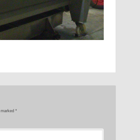
re marked
*