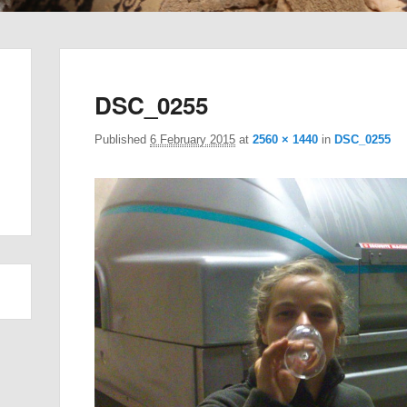
DSC_0255
Published
6 February 2015
at
2560 × 1440
in
DSC_0255