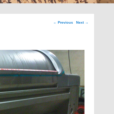
Image navigation
← Previous
Next →