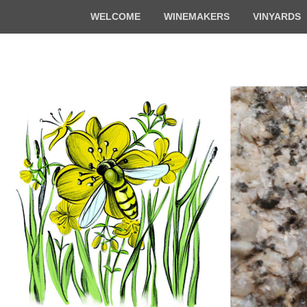
Top
WELCOME
WINEMAKERS
VINYARDS
Menu
Florian & Math
Organic winemakers in Alsace