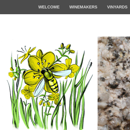
Top
WELCOME
WINEMAKERS
VINYARDS
Menu
Florian & Math
Organic winemakers in Alsace