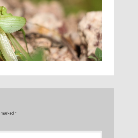
re marked
*