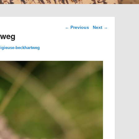
Image navigation
← Previous
Next →
tweg
ligieuse-beckhartweg