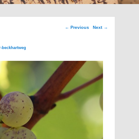
Image navigation
← Previous
Next →
r-beckhartweg