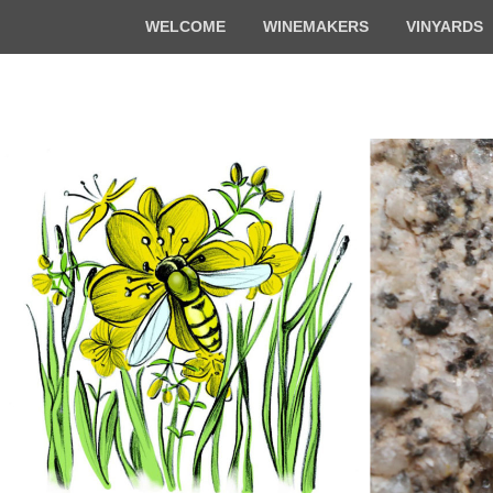
Top
WELCOME
WINEMAKERS
VINYARDS
Menu
Florian & Math
Organic winemakers in Alsace