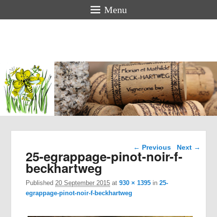
Menu
Florian &
Mathilde
BECK-
HARTWEG
Organic winemakers in Alsace
Image navigation
← Previous
Next →
25-egrappage-pinot-noir-f-
beckhartweg
Published
20 September 2015
at
930 × 1395
in
25-
egrappage-pinot-noir-f-beckhartweg