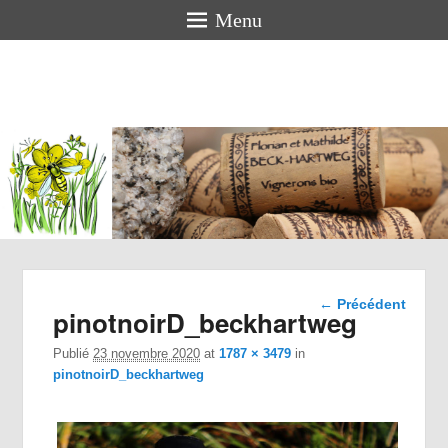
Menu
Florian
BECK-
HARTWEG
Vigneron bio en Alsace
Navigation
← Précédent
pinotnoirD_beckhartweg
dans les
images
Publié
23 novembre 2020
at
1787 × 3479
in
pinotnoirD_beckhartweg