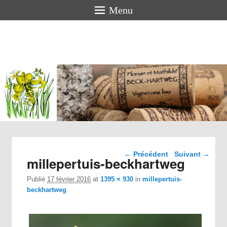
Menu
Florian
BECK-
HARTWEG
Vigneron bio en Alsace
Navigation dans les
← Précédent
Suivant →
millepertuis-beckhartweg
images
Publié
17 février 2016
at
1395 × 930
in
millepertuis-
beckhartweg