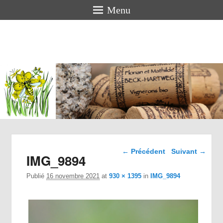
Menu
Florian
BECK-
HARTWEG
Vigneron bio en Alsace
Navigation dans les
← Précédent
Suivant →
IMG_9894
images
Publié
16 novembre 2021
at
930 × 1395
in
IMG_9894