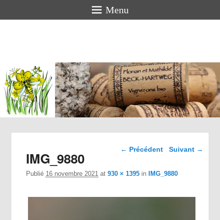
Menu
Florian
BECK-
HARTWEG
Vigneron bio en Alsace
Navigation dans les
← Précédent
Suivant →
IMG_9880
images
Publié
16 novembre 2021
at
930 × 1395
in
IMG_9880