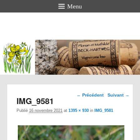
Menu
Florian
BECK-
HARTWEG
Vigneron bio en Alsace
Navigation dans les
← Précédent
Suivant →
IMG_9581
images
Publié
16 novembre 2021
at
1395 × 930
in
IMG_9581