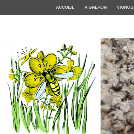
Menu
ACCUEIL
VIGNERON
VIGNOB
du
haut
Florian BECK-
Vigneron bio en Alsace