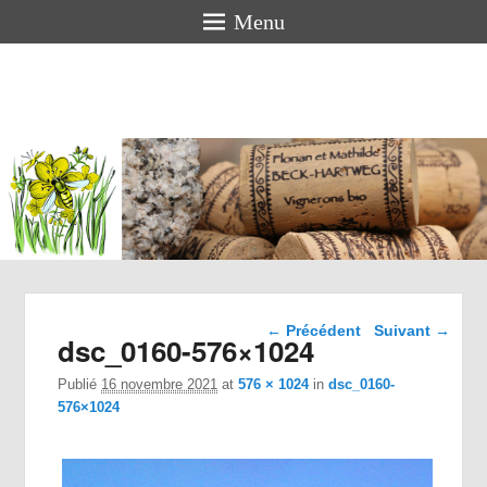
Menu
Florian
BECK-
HARTWEG
Vigneron bio en Alsace
Navigation dans les
← Précédent
Suivant →
dsc_0160-576×1024
images
Publié
16 novembre 2021
at
576 × 1024
in
dsc_0160-
576×1024