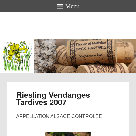
Menu
Florian
BECK-
HARTWEG
Vigneron bio en Alsace
Riesling Vendanges
Tardives 2007
APPELLATION ALSACE CONTRÔLÉE