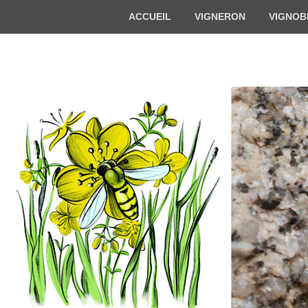
Menu
ACCUEIL
VIGNERON
VIGNOB
du
haut
Florian BECK-
Vigneron bio en Alsace