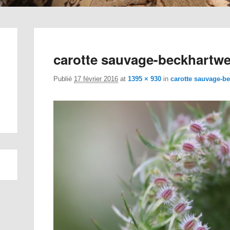
carotte sauvage-beckhartwe
Publié
17 février 2016
at
1395 × 930
in
carotte sauvage-be