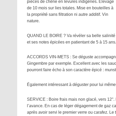
pièces de chêne en levures indigènes. Élevage
de 10 mois sur lies totales. Mise en bouteilles à
la propriété sans filtration ni autre additif. Vin
nature.
QUAND LE BOIRE ? Va révéler sa belle salinité
et ses notes épicées en patientant de 5 à 15 ans
ACCORDS VIN-METS : Se déguste accompagné de
Gingembre par exemple. Excellent avec les sau
pourront faire écho à son caractère épicé : munst
Également intéressant à déguster pour lui même, e
SERVICE : Boire frais mais non glacé, vers 12°.
l’avance. En cas de léger dégagement de gaz ca
après avoir servi le premier verre ou carafez. Le tr