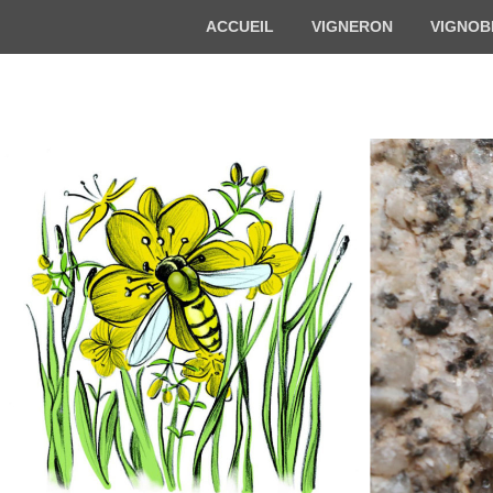
Menu
ACCUEIL
VIGNERON
VIGNOB
du
haut
Florian BECK-
Vigneron bio en Alsace