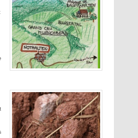
t
e
t
s