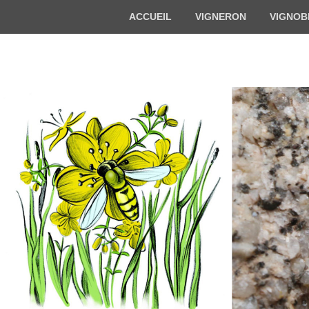
Menu
ACCUEIL
VIGNERON
VIGNOB
du
haut
Florian BECK-
Vigneron bio en Alsace