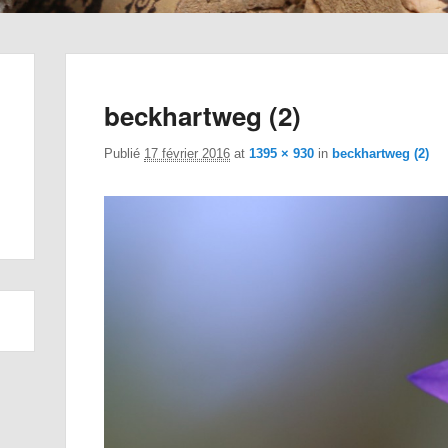
beckhartweg (2)
Publié
17 février 2016
at
1395 × 930
in
beckhartweg (2)