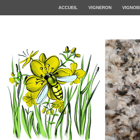
Menu
ACCUEIL
VIGNERON
VIGNOB
du
haut
Florian BECK-
Vigneron bio en Alsace