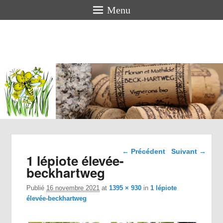
Menu
Florian
BECK-
HARTWEG
Vigneron bio en Alsace
Navigation dans les
← Précédent
Suivant →
1 lépiote élevée-
images
beckhartweg
Publié
16 novembre 2021
at
1395 × 930
in
1 lépiote
élevée-beckhartweg