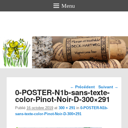
Menu
Florian
BECK-
HARTWEG
Vigneron bio en Alsace
Navigation dans les
← Précédent
Suivant →
0-POSTER-N1b-sans-texte-
images
color-Pinot-Noir-D-300×291
Publié
16 octobre 2019
at
300 × 291
in
0-POSTER-N1b-
sans-texte-color-Pinot-Noir-D-300×291